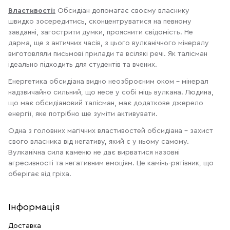
Властивості:
Обсидіан допомагає своєму власнику
швидко зосередитись, сконцентруватися на певному
завданні, загострити думки, прояснити свідомість. Не
дарма, ще з античних часів, з цього вулканічного мінералу
виготовляли письмові прилади та всілякі речі. Як талісман
ідеально підходить для студентів та вчених.
Енергетика обсидіана видно неозброєним оком – мінерал
надзвичайно сильний, що несе у собі міць вулкана. Людина,
що має обсидіановий талісман, має додаткове джерело
енергії, яке потрібно ще зуміти активувати.
Одна з головних магічних властивостей обсидіана – захист
свого власника від негативу, який є у ньому самому.
Вулканічна сила каменю не дає вирватися назовні
агресивності та негативним емоціям. Це камінь-рятівник, що
оберігає від гріха.
Інформація
Доставка