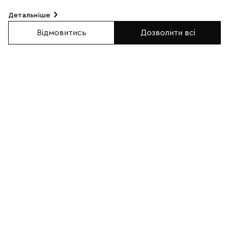
Детальніше
Відмовитись
Дозволити всі
Браслет із лазуриту з
Браслет з яшми та агату з
левом золотого кольору
чорним левом (50011)
(50015)
0
0
850грн
800грн
В КОШИК
В КОШИК
КУПИТИ В 1 КЛІК
КУПИТИ В 1 КЛІК