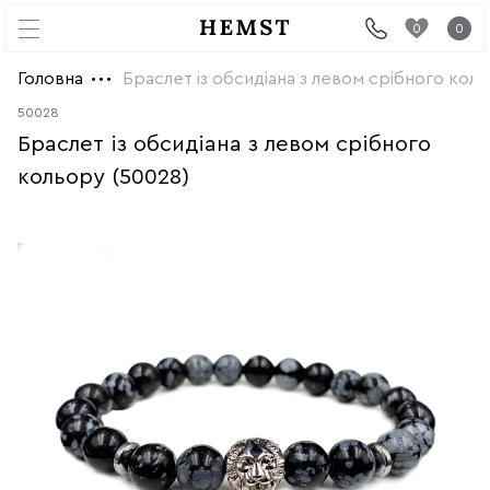
0
0
Головна
Браслет із обсидіана з левом срібного коль
50028
Браслет із обсидіана з левом срібного
кольору (50028)