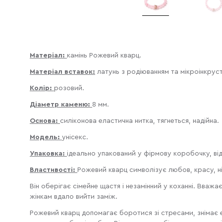
Матеріал:
камінь Рожевий кварц.
Матеріал вставок:
латунь з родіюванням та мікроінкрус
Колір:
розовий.
Діаметр каменю:
8 мм.
Основа:
силіконова еластична нитка, тягнеться, надійна.
Модель:
унісекс.
Упаковка:
ідеально упакований у фірмову коробочку, від
Властивості:
Рожевий кварц символізує любов, красу, ні
Він оберігає сімейне щастя і незамінний у коханні. Вваж
жінкам вдало вийти заміж.
Рожевий кварц допомагає боротися зі стресами, знімає е