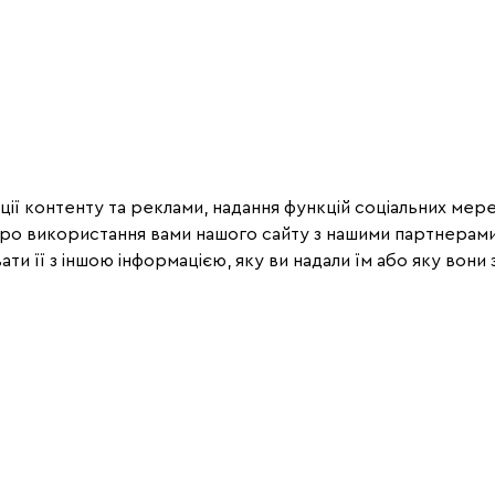
ії контенту та реклами, надання функцій соціальних мере
про використання вами нашого сайту з нашими партнерами
ти її з іншою інформацією, яку ви надали їм або яку вони з
Рекомендації
2
2
ДАЖІВ