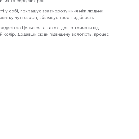
йних та серцевих ран.
ті у собі, покращує взаєморозуміння між людьми.
витку чуттєвості, збільшує творчі здібності.
радусів за Цельсієм, а також довго тримати під
ий колір. Додавши сюди підвищену вологість, процес