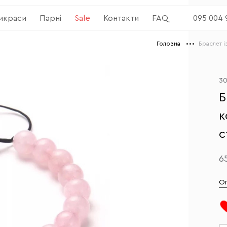
рикраси
Парні
Sale
Контакти
FAQ
095 004 
Головна
Браслет 
3
Б
к
с
6
О