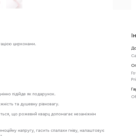
І
тацією цирконами.
До
Са
О
Го
Pr
Га
мінно підійде як подарунок.
Об
жність та душевну рівновагу.
ається, що рожевий кварц допомагає незаміжнім
моційну напругу, гасить спалахи гніву, налаштовує