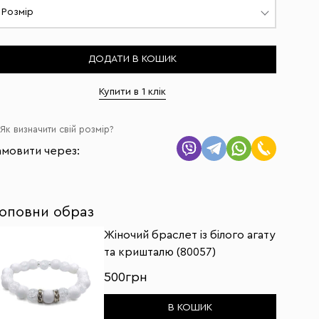
Розмір
ДОДАТИ В КОШИК
Купити в 1 клік
Як визначити свій розмір?
амовити через:
оповни образ
Жіночий браслет із білого агату
та кришталю (80057)
500грн
В КОШИК