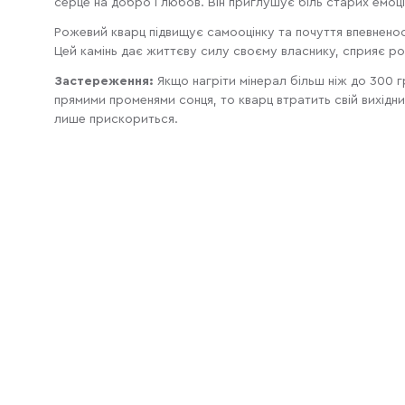
серце на добро і любов. Він приглушує біль старих емоці
Рожевий кварц підвищує самооцінку та почуття впевненос
Цей камінь дає життєву силу своєму власнику, сприяє роз
Застереження:
Якщо нагріти мінерал більш ніж до 300 г
прямими променями сонця, то кварц втратить свій вихідн
лише прискориться.