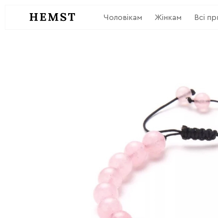
Чоловікам
Жінкам
Всі п