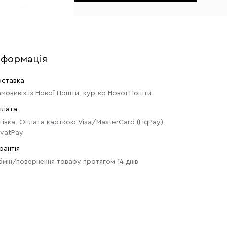
нформація
ставка
мовивіз із Нової Пошти, кур'єр Нової Пошти
плата
тівка, Оплата карткою Visa/MasterCard (LiqPay),
ivatPay
рантія
мін/повернення товару протягом 14 днів