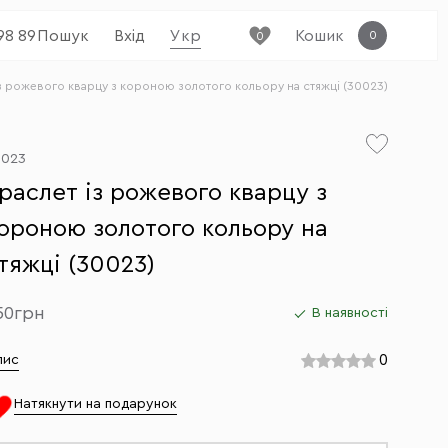
98 89
Пошук
Вхід
Укр
Кошик
0
0
із рожевого кварцу з короною золотого кольору на стяжці (30023)
0023
раслет із рожевого кварцу з
ороною золотого кольору на
тяжці (30023)
50грн
В наявності
0
пис
Натякнути на подарунок