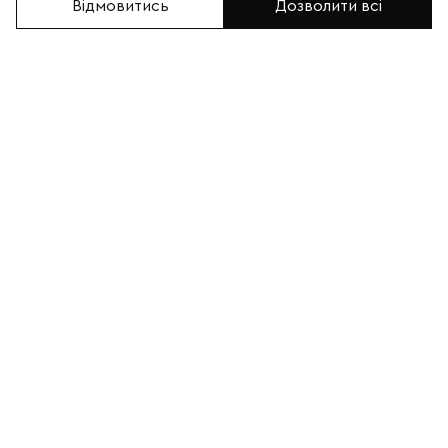
Відмовитись
Дозволити всі
Браслет із шунгіту з
Браслет із шунгіту з
високою короною
високою короною та
золотого кольору (20002)
багатогранниками
золотого кольору (20009)
0
0
450грн
600грн
В КОШИК
В КОШИК
КУПИТИ В 1 КЛІК
КУПИТИ В 1 КЛІК