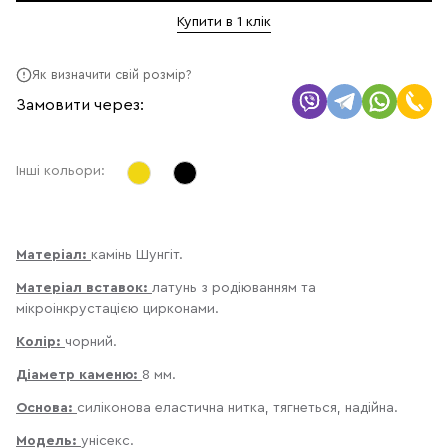
Купити в 1 клік
Як визначити свій розмір?
Замовити через:
Інші кольори:
Матеріал:
камінь Шунгіт.
Матеріал вставок:
латунь з родіюванням та
мікроінкрустацією цирконами.
Колір:
чорний.
Діаметр каменю:
8 мм.
Основа:
силіконова еластична нитка, тягнеться, надійна.
Модель:
унісекс.