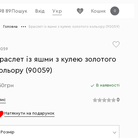
98 89
Пошук
Вхід
Укр
Кошик
0
0
Головна
Браслет із яшми з кулею золотого кольору (90059)
0059
раслет із яшми з кулею золотого
ольору (90059)
50грн
В наявності
0
пис
Натякнути на подарунок
Розмір