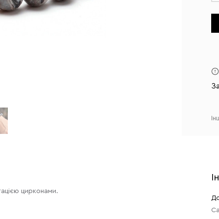
З
Ін
І
тацією цирконами.
До
Са