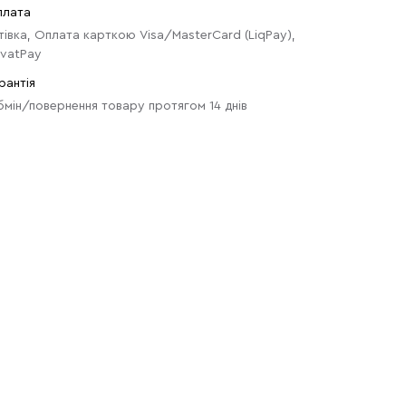
плата
тівка, Оплата карткою Visa/MasterCard (LiqPay),
ivatPay
рантія
мін/повернення товару протягом 14 днів