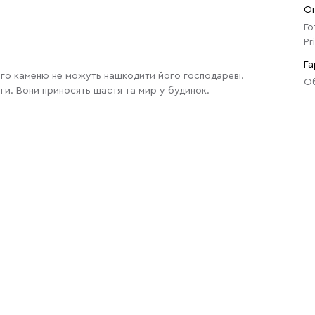
О
Го
Pr
Га
ого каменю не можуть нашкодити його господареві.
Об
еги. Вони приносять щастя та мир у будинок.