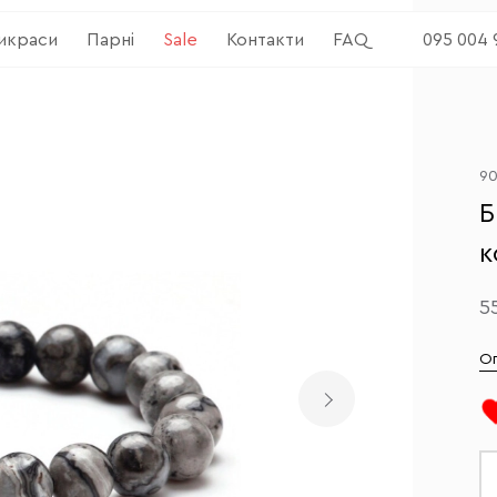
рикраси
Парні
Sale
Контакти
FAQ
095 004 
9
Б
к
5
О