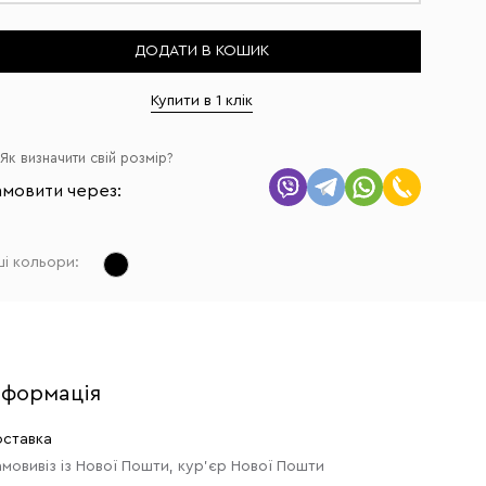
ДОДАТИ В КОШИК
Купити в 1 клік
Як визначити свій розмір?
амовити через:
ші кольори:
нформація
ставка
мовивіз із Нової Пошти, кур'єр Нової Пошти