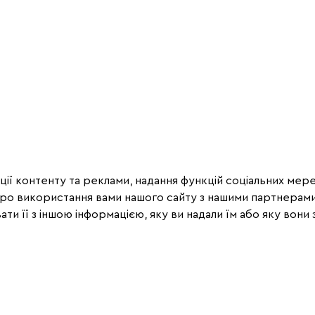
ії контенту та реклами, надання функцій соціальних мере
про використання вами нашого сайту з нашими партнерами
ти її з іншою інформацією, яку ви надали їм або яку вони з
Рекомендації
2
14