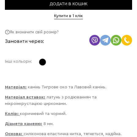
ДОДАТИ В КОШИК
Купити в 1 клік
Як визначити свій розмір?
Замовити через:
Інші кольори:
Матеріал:
камінь Тигрове око та Лавовий камінь.
Матеріал вставок:
латунь з родіюванням та
мікроінкрустацією цирконами.
Колір:
коричневий та чорний.
Діаметр каменю:
8 мм.
Основа:
силіконова еластична нитка, тягнеться, надійна.