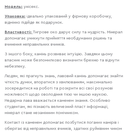
Модель:
унісекс.
Упаковка:
ідеально упакований у фірмову коробочку,
відмінно підійде як подарунок.
Властивості:
Тигрове око дарує силу та мудрість. Мінерал
допомагає уникнути прийняття необдуманих рішень та
вчинення неправильних вчинків.
З іншого боку, камінь розвиває інтуїцію. Завдяки цьому
власник може безпомилково визначити брехню та відчути
небезпеку.
Людям, які прагнуть знань, лавовий камінь допомагає знайти
чіткість думки, впоратися з хвилюванням, максимально
зосередитися на роботі та розкрити всі свої розумові
можливості щодо оволодіння тією чи іншою наукою.
Недарма лава вважається каменем знання. Особливо
студентам, які пізнають величезний пласт інформації,
мінерал стане незамінним помічником.
Контакт із каменем допомагає позбутися поганих намірів і
оберігає від неправильних вчинків, здатних руйнівним чином