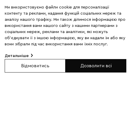
Ми використовуємо файли cookie для персоналізації
2
10
контенту та реклами, надання функцій соціальних мереж та
аналізу нашого трафіку. Ми також ділимося інформацією про
використання вами нашого сайту з нашими партнерами з
SALE
SALE
соціальних мереж, реклами та аналітики, які можуть
об'єднувати її з іншою інформацією, яку ви надали їм або яку
вони зібрали під час використання вами їхніх послуг.
Детальніше
Відмовитись
Дозволити всі
Комплект браслетів з
Комплект браслетів із
лавового каменю,
шунгіту та гематиту з
тигрового ока та агату
короною (12038)
(12036)
0
0