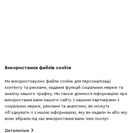
Використання файлів cookie
Рекомендації
Ми використовуємо файли cookie для персоналізації
2
5
контенту та реклами, надання функцій соціальних мереж та
аналізу нашого трафіку. Ми також ділимося інформацією про
використання вами нашого сайту з нашими партнерами з
SALE
SALE
соціальних мереж, реклами та аналітики, які можуть
об'єднувати її з іншою інформацією, яку ви надали їм або яку
вони зібрали під час використання вами їхніх послуг.
Детальніше