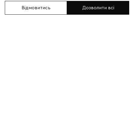
Відмовитись
Дозволити всі
Парні браслети з
Парні браслети з
кахолонгу та шунгіту
кахолонгу та шунгіту з
(70021)
двома коронами
золотого кольору (70022)
0
0
685грн
750грн
1000грн
1100грн
В КОШИК
В КОШИК
КУПИТИ В 1 КЛІК
КУПИТИ В 1 КЛІК