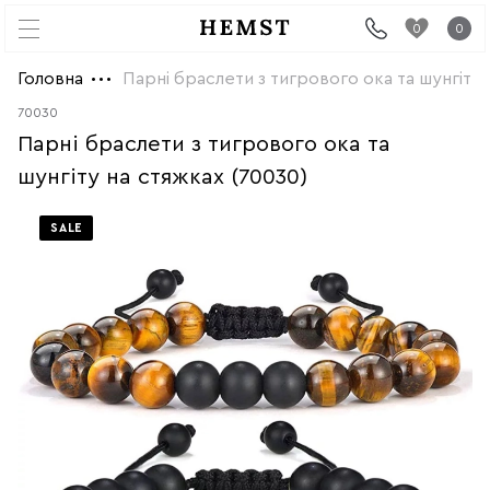
0
0
Головна
Парні браслети з тигрового ока та шунгіту 
70030
Парні браслети з тигрового ока та
шунгіту на стяжках (70030)
SALE