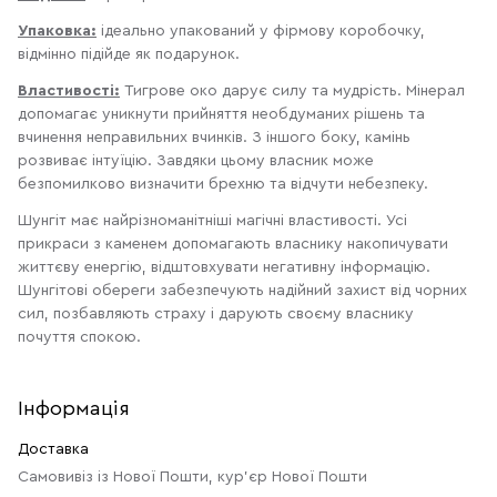
Упаковка:
ідеально упакований у фірмову коробочку,
відмінно підійде як подарунок.
Властивості:
Тигрове око дарує силу та мудрість. Мінерал
допомагає уникнути прийняття необдуманих рішень та
вчинення неправильних вчинків. З іншого боку, камінь
розвиває інтуїцію. Завдяки цьому власник може
безпомилково визначити брехню та відчути небезпеку.
Шунгіт має найрізноманітніші магічні властивості. Усі
прикраси з каменем допомагають власнику накопичувати
життєву енергію, відштовхувати негативну інформацію.
Шунгітові обереги забезпечують надійний захист від чорних
сил, позбавляють страху і дарують своєму власнику
почуття спокою.
Інформація
Доставка
Самовивіз із Нової Пошти, кур'єр Нової Пошти