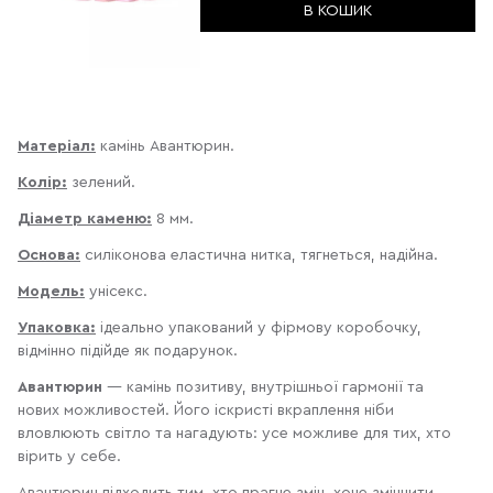
В КОШИК
Матеріал:
камінь Авантюрин.
Колір:
зелений.
Діаметр каменю:
8 мм.
Основа:
силіконова еластична нитка, тягнеться, надійна.
Модель:
унісекс.
Упаковка:
ідеально упакований у фірмову коробочку,
відмінно підійде як подарунок.
Авантюрин
— камінь позитиву, внутрішньої гармонії та
нових можливостей. Його іскристі вкраплення ніби
вловлюють світло та нагадують: усе можливе для тих, хто
вірить у себе.