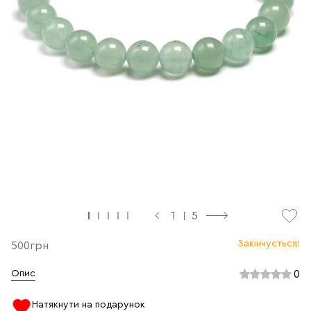
1
5
Закінчується!
500грн
0
Опис
Натякнути на подарунок