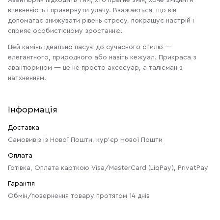
Авантюрин підходить тим, хто прагне змін, хоче зміцнити
впевненість і привернути удачу. Вважається, що він
допомагає знижувати рівень стресу, покращує настрій і
сприяє особистісному зростанню.
Цей камінь ідеально пасує до сучасного стилю —
елегантного, природного або навіть кежуал. Прикраса з
авантюрином — це не просто аксесуар, а талісман з
натхненням.
Інформація
Доставка
Самовивіз із Нової Пошти, кур'єр Нової Пошти
Оплата
Готівка, Оплата карткою Visa/MasterCard (LiqPay), PrivatPay
Гарантія
Обмін/повернення товару протягом 14 днів