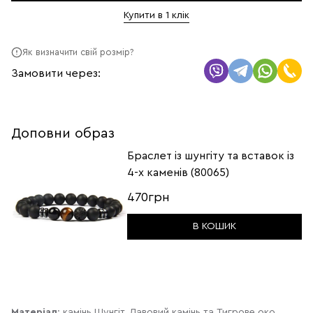
Купити в 1 клік
Як визначити свій розмір?
Замовити через:
Доповни образ
Браслет із шунгіту та вставок із
4-х каменів (80065)
470грн
В КОШИК
Матеріал
: камінь Шунгіт, Лавовий камінь та Тигрове око.