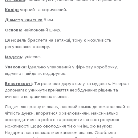
Колір:
чорний та коричневий.
Діаметр каменю:
8 мм.
Основа:
нейлоновий шнур.
Ця модель браслета на затяжці, тому є можливість
регулювання розміру.
Модель
: унісекс.
Упаковка:
ідеально упакований у фірмову коробочку,
відмінно підійде як подарунок.
Властивості
: Тигрове око дарує силу та мудрість. Мінерал
допомагає уникнути прийняття необдуманих рішень та
вчинення неправильних вчинків.
Людям, які прагнуть знань, лавовий камінь допомагає знайти
чіткість думки, впоратися з хвилюванням, максимально
зосередитися на роботі та розкрити всі свої розумові
можливості щодо оволодіння тією чи іншою наукою.
Недарма лава вважається каменем знання. Особливо