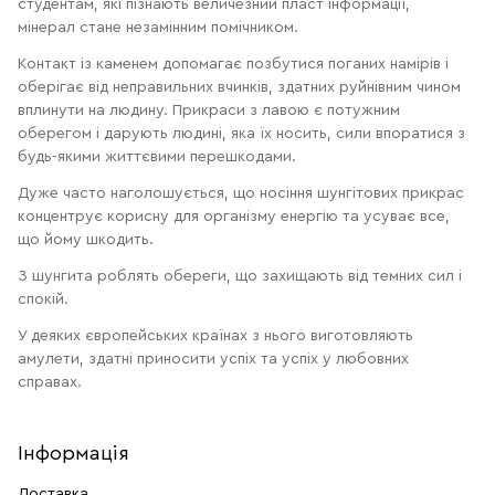
студентам, які пізнають величезний пласт інформації,
мінерал стане незамінним помічником.
Контакт із каменем допомагає позбутися поганих намірів і
оберігає від неправильних вчинків, здатних руйнівним чином
вплинути на людину. Прикраси з лавою є потужним
оберегом і дарують людині, яка їх носить, сили впоратися з
будь-якими життєвими перешкодами.
Дуже часто наголошується, що носіння шунгітових прикрас
концентрує корисну для організму енергію та усуває все,
що йому шкодить.
З шунгита роблять обереги, що захищають від темних сил і
спокій.
У деяких європейських країнах з нього виготовляють
амулети, здатні приносити успіх та успіх у любовних
справах.
Інформація
Доставка