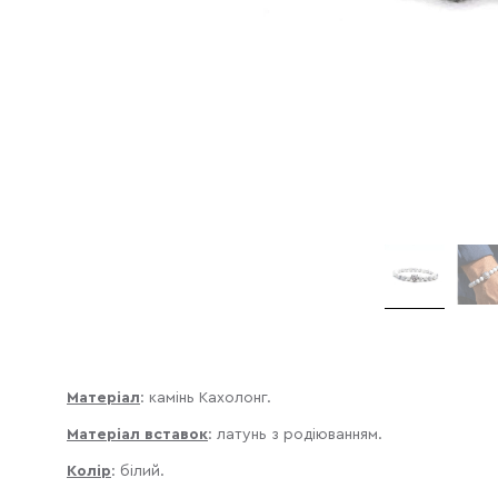
Матеріал
: камінь Кахолонг.
Матеріал вставок
:
латунь з родіюванням.
Колір
: білий.