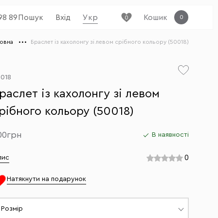
98 89
Пошук
Вхід
Укр
Кошик
0
0
ловна
Браслет із кахолонгу зі левом срібного кольору (50018)
018
раслет із кахолонгу зі левом
рібного кольору (50018)
00грн
В наявності
0
пис
Натякнути на подарунок
Розмір