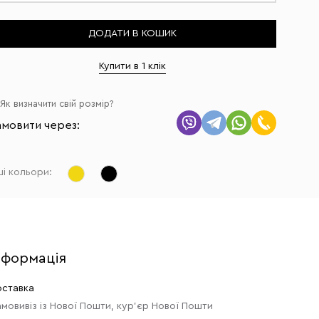
ДОДАТИ В КОШИК
Купити в 1 клік
Як визначити свій розмір?
амовити через:
ші кольори:
нформація
ставка
мовивіз із Нової Пошти, кур'єр Нової Пошти