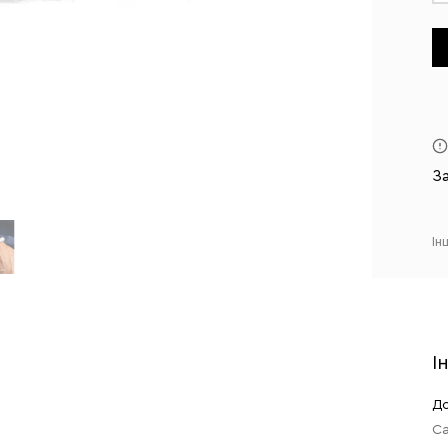
З
Ін
І
До
Са