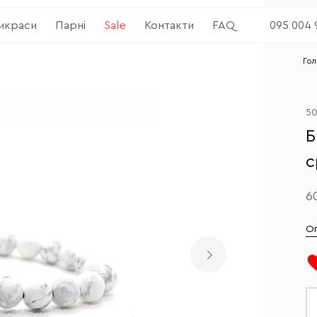
рикраси
Парні
Sale
Контакти
FAQ
095 004 
Го
50
Б
с
6
О