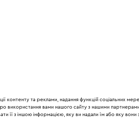
ії контенту та реклами, надання функцій соціальних мере
про використання вами нашого сайту з нашими партнерами
ти її з іншою інформацією, яку ви надали їм або яку вони з
Рекомендації
2
6