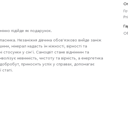
О
Го
Pr
Га
мінно підійде як подарунок.
Об
ласника. Незаміжня дівчина обов'язково вийде заміж
ми, мінерал надасть їм ніжності, вірності та
стосунки у сім'ї. Самоцвіт стане відмінним та
волізує невинність, чистоту та вірність, а енергетика
добробут, приносить успіх у справах, допомагає
 статі.