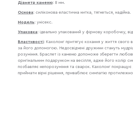
Діаметр каменю
: 8 мм.
Основа
:
силіконова еластична нитка, тягнеться, надійна.
Модель
: унісекс.
Упаковка
:
ідеально упакований у фірмову коробочку, від
Властивості
:
Кахолонг притягує кохання у життя свого в
за його допомогою. Недосвідчені дружини стануть мудріши
розуміння. Браслет із каменю допоможе зберегти любовні 
оригінальним подарунком на весілля, адже його колір сим
позбавляє непорозуміння та сварок. Кахолонг покращує 
приймати вірні рішення, приваблює симпатію протилежної