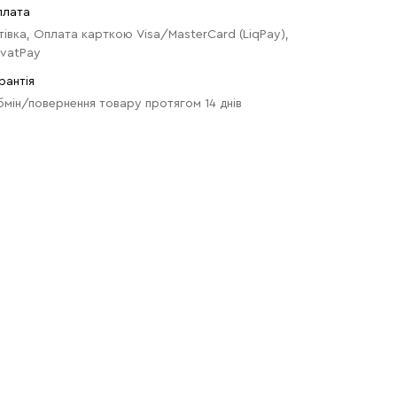
плата
тівка, Оплата карткою Visa/MasterCard (LiqPay),
ivatPay
рантія
мін/повернення товару протягом 14 днів