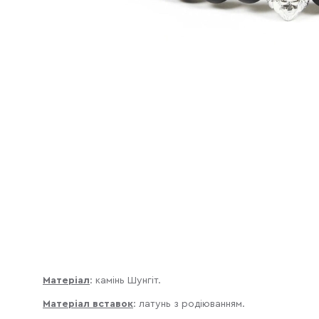
Матеріал
: камінь Шунгіт.
Матеріал вставок
:
латунь з родіюванням.