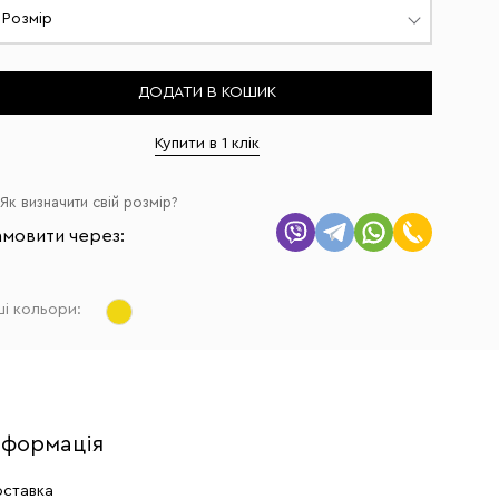
Розмір
ДОДАТИ В КОШИК
Купити в 1 клік
Як визначити свій розмір?
амовити через:
ші кольори:
нформація
ставка