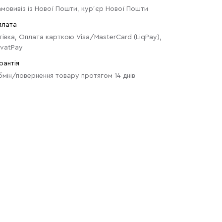
мовивіз із Нової Пошти, кур'єр Нової Пошти
плата
тівка, Оплата карткою Visa/MasterCard (LiqPay),
ivatPay
рантія
мін/повернення товару протягом 14 днів