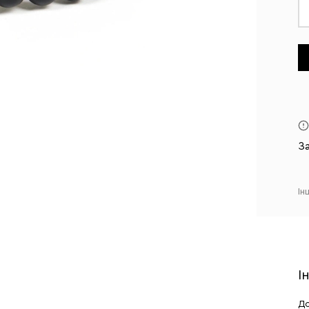
З
Ін
І
До