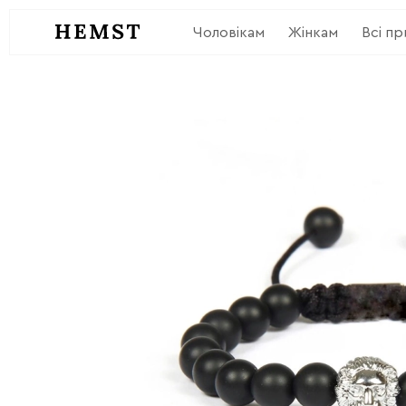
Чоловікам
Жінкам
Всі п