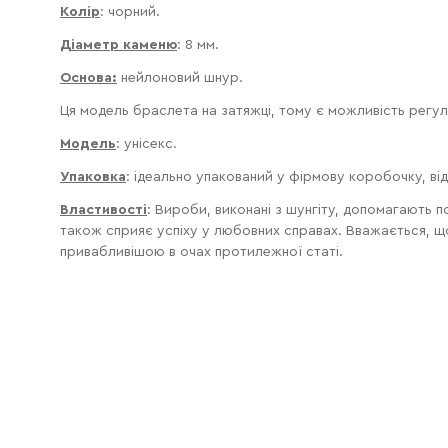
Колір
: чорний
.
Діаметр каменю
: 8 мм.
Основа:
нейлоновий шнур.
Ця модель браслета на затяжці, тому є можливість регу
Модель
: унісекс.
Упаковка
:
ідеально упакований у фірмову коробочку, від
Властивості
:
Вироби, виконані з шунгіту, допомагають по
також сприяє успіху у любовних справах. Вважається, щ
привабливішою в очах протилежної статі.