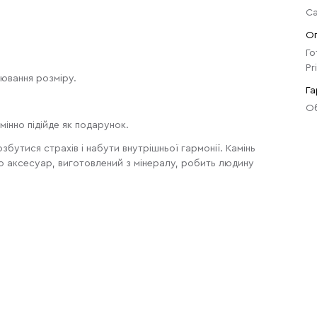
Са
О
Го
Pr
лювання розміру.
Га
Об
мінно підійде як подарунок.
збутися страхів і набути внутрішньої гармонії. Камінь
о аксесуар, виготовлений з мінералу, робить людину