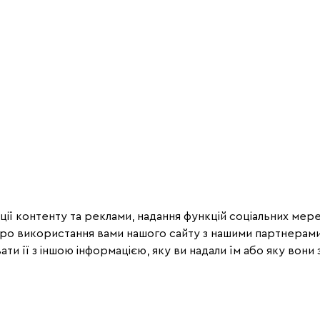
ії контенту та реклами, надання функцій соціальних мере
про використання вами нашого сайту з нашими партнерами
ти її з іншою інформацією, яку ви надали їм або яку вони з
Рекомендації
2
5