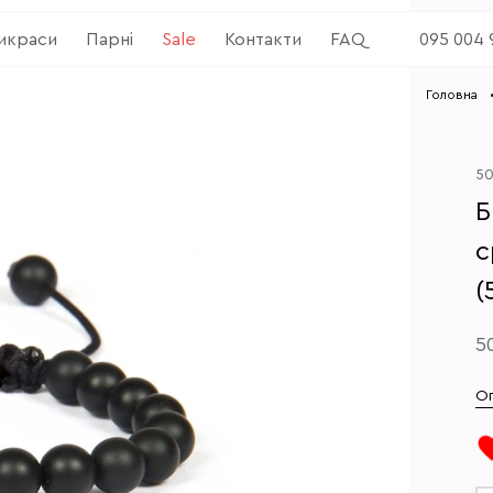
рикраси
Парні
Sale
Контакти
FAQ
095 004 
Головна
5
Б
с
(
5
О