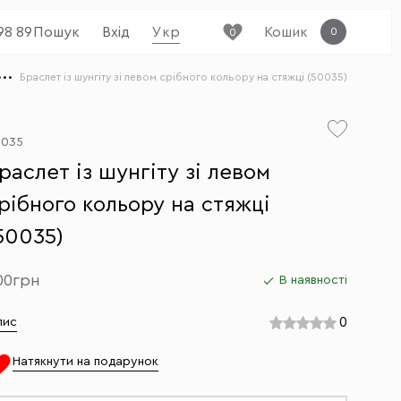
98 89
Пошук
Вхід
Укр
Кошик
0
0
Браслет із шунгіту зі левом срібного кольору на стяжці (50035)
0035
раслет із шунгіту зі левом
рібного кольору на стяжці
50035)
00грн
В наявності
0
пис
Натякнути на подарунок