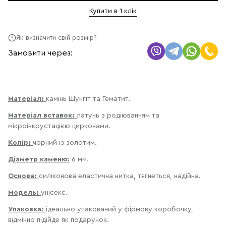
Купити в 1 клік
Як визначити свій розмір?
Замовити через:
Матеріал:
камінь Шунгіт та Гематит.
Матеріал вставок:
латунь з родіюванням та
мікроінкрустацією цирконами.
Колір:
чорний із золотим.
Діаметр каменю:
6 мм.
Основа:
силіконова еластична нитка, тягнеться, надійна.
Модель:
унісекс.
Упаковка:
ідеально упакований у фірмову коробочку,
відмінно підійде як подарунок.