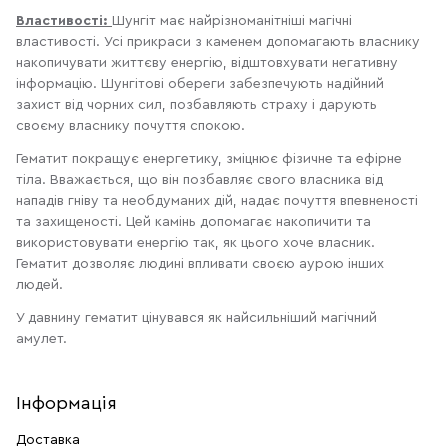
Властивості:
Шунгіт має найрізноманітніші магічні
властивості. Усі прикраси з каменем допомагають власнику
накопичувати життєву енергію, відштовхувати негативну
інформацію. Шунгітові обереги забезпечують надійний
захист від чорних сил, позбавляють страху і дарують
своєму власнику почуття спокою.
Гематит покращує енергетику, зміцнює фізичне та ефірне
тіла. Вважається, що він позбавляє свого власника від
нападів гніву та необдуманих дій, надає почуття впевненості
та захищеності. Цей камінь допомагає накопичити та
використовувати енергію так, як цього хоче власник.
Гематит дозволяє людині впливати своєю аурою інших
людей.
У давнину гематит цінувався як найсильніший магічний
амулет.
Інформація
Доставка