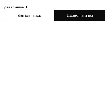
Детальніше
Відмовитись
Дозволити всі
Браслет із гематиту з
Браслет із лабрадориту з
чорним черепом (14007)
черепом золотого
кольору (14013)
0
0
550грн
600грн
В КОШИК
В КОШИК
КУПИТИ В 1 КЛІК
КУПИТИ В 1 КЛІК