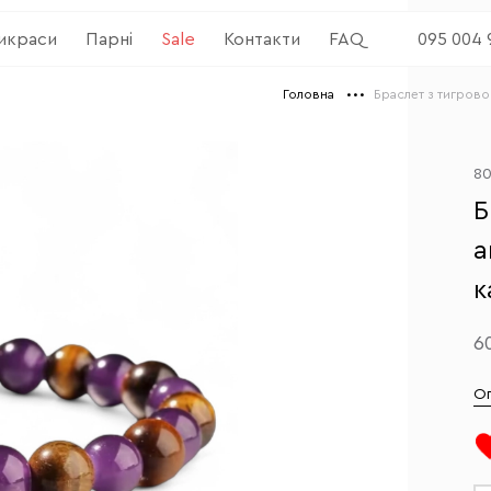
рикраси
Парні
Sale
Контакти
FAQ
095 004 
Головна
Браслет з тигровог
8
Б
а
к
6
О