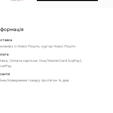
нформація
ставка
мовивіз із Нової Пошти, кур'єр Нової Пошти
плата
тівка, Оплата карткою Visa/MasterCard (LiqPay),
ivatPay
рантія
мін/повернення товару протягом 14 днів