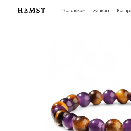
Чоловікам
Жінкам
Всі п