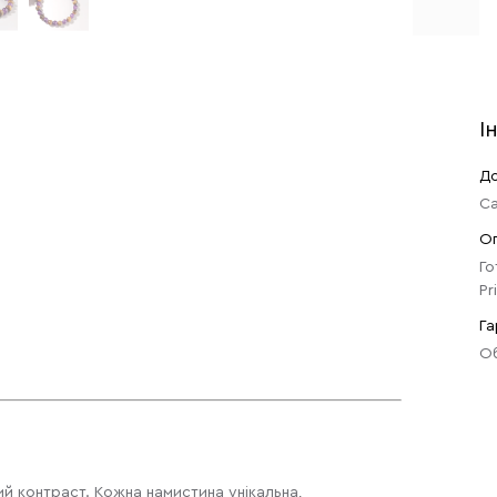
І
До
Са
О
Го
Pr
Га
Об
й контраст. Кожна намистина унікальна,