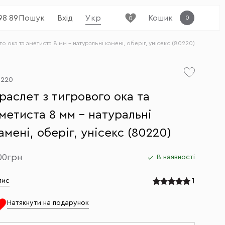
98 89
Пошук
Вхід
Укр
Кошик
0
0
о ока та аметиста 8 мм – натуральні камені, оберіг, унісекс (80220)
0220
раслет з тигрового ока та
метиста 8 мм – натуральні
амені, оберіг, унісекс (80220)
00грн
В наявності
1
пис
Натякнути на подарунок