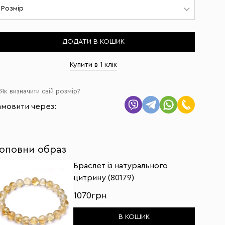
Розмір
ДОДАТИ В КОШИК
Купити в 1 клік
Як визначити свій розмір?
амовити через:
оповни образ
Браслет із натурального
цитрину (80179)
1070грн
В КОШИК