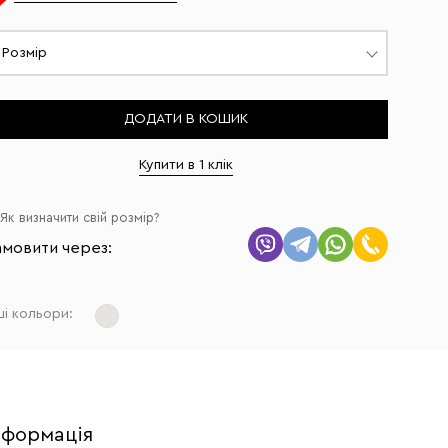
Розмір
ДОДАТИ В КОШИК
Купити в 1 клік
Як визначити свій розмір?
амовити через:
ші кольори:
нформація