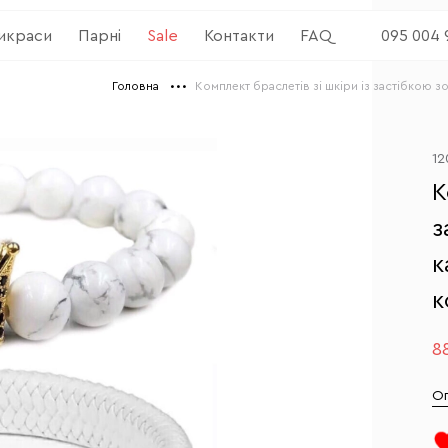
рикраси
Парні
Sale
Контакти
FAQ
095 004 
Головна
Комплект браслетів зі шкіри із застібкою 
12
К
з
к
к
8
О