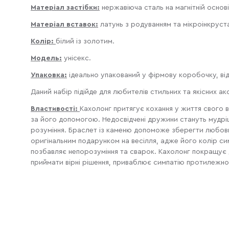
Матеріал застібки:
нержавіюча сталь на магнітній основі
Матеріал вставок:
латунь з родуванням та мікроінкруст
Колір:
білий із золотим.
Модель:
унісекс.
Упаковка:
ідеально упакований у фірмову коробочку, відм
Даний набір підійде для любителів стильних та якісних ак
Властивості:
Кахолонг притягує кохання у життя свого в
за його допомогою. Недосвідчені дружини стануть мудріши
розуміння. Браслет із каменю допоможе зберегти любовні 
оригінальним подарунком на весілля, адже його колір сим
позбавляє непорозуміння та сварок. Кахолонг покращує 
приймати вірні рішення, приваблює симпатію протилежної