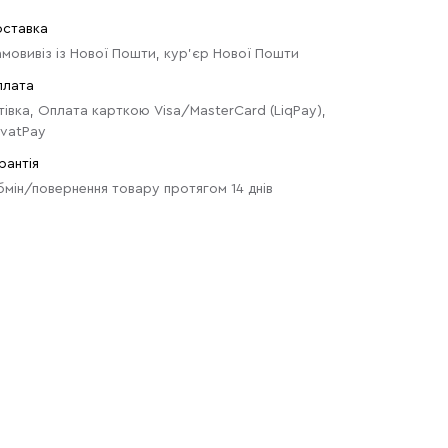
ставка
мовивіз із Нової Пошти, кур'єр Нової Пошти
плата
тівка, Оплата карткою Visa/MasterCard (LiqPay),
ivatPay
рантія
мін/повернення товару протягом 14 днів