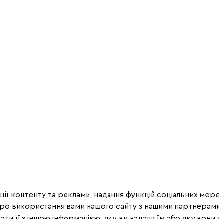
ії контенту та реклами, надання функцій соціальних мере
про використання вами нашого сайту з нашими партнерами
ти її з іншою інформацією, яку ви надали їм або яку вони з