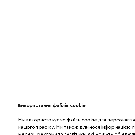
Використання файлів cookie
Ми використовуємо файли cookie для персоналізац
нашого трафіку. Ми також ділимося інформацією 
мереж, реклами та аналітики, які можуть об'єднува