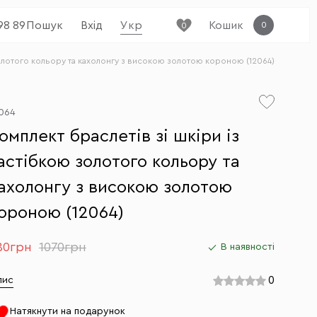
98 89
Пошук
Вхід
Укр
Кошик
0
0
золотого кольору та кахолонгу з високою золотою короною (12064)
064
омплект браслетів зі шкіри із
астібкою золотого кольору та
ахолонгу з високою золотою
ороною (12064)
80грн
1070грн
В наявності
0
пис
Натякнути на подарунок