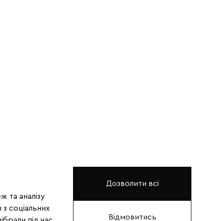
Дозволити всі
ж та аналізу
 з соціальних
Відмовитись
ібрали під час