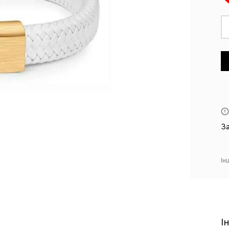
З
Ін
І