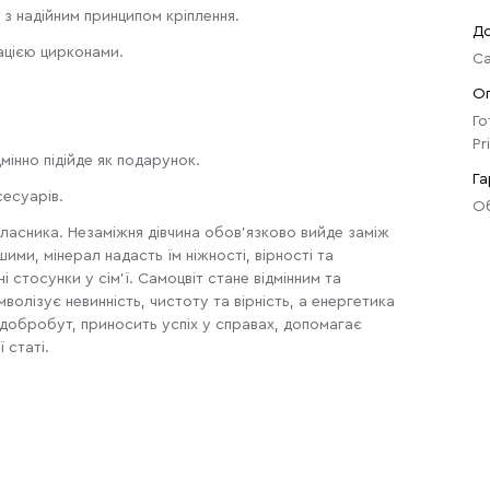
 з надійним принципом кріплення.
До
ацією цирконами.
Са
О
Го
Pr
інно підійде як подарунок.
Га
сесуарів.
Об
ласника. Незаміжня дівчина обов'язково вийде заміж
ми, мінерал надасть їм ніжності, вірності та
стосунки у сім'ї. Самоцвіт стане відмінним та
волізує невинність, чистоту та вірність, а енергетика
добробут, приносить успіх у справах, допомагає
 статі.