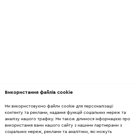
Використання файлів cookie
Рекомендації
Ми використовуємо файли cookie для персоналізації
2
18
контенту та реклами, надання функцій соціальних мереж та
аналізу нашого трафіку. Ми також ділимося інформацією про
використання вами нашого сайту з нашими партнерами з
TОП ПРОДАЖІВ
TОП ПРОДАЖІВ
соціальних мереж, реклами та аналітики, які можуть