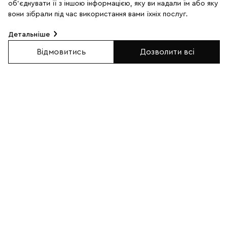
об'єднувати її з іншою інформацією, яку ви надали їм або яку
вони зібрали під час використання вами їхніх послуг.
Детальніше
Відмовитись
Дозволити всі
Жіночий браслет з
Браслет із кахолонгу з
)
кахолонгу та рожевого
короною золотого
кварцу (80019)
кольору (30001)
Закінчується!
4
4
550грн
600грн
В КОШИК
В КОШИК