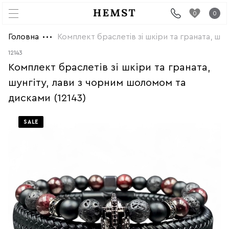
0
0
Головна
Комплект браслетів зі шкіри та граната, шу
12143
Комплект браслетів зі шкіри та граната,
шунгіту, лави з чорним шоломом та
дисками (12143)
SALE