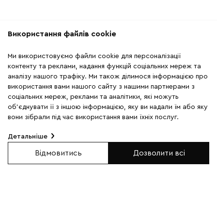
Використання файлів cookie
Рекомендації
Ми використовуємо файли cookie для персоналізації
2
15
контенту та реклами, надання функцій соціальних мереж та
аналізу нашого трафіку. Ми також ділимося інформацією про
використання вами нашого сайту з нашими партнерами з
SALE
SALE
соціальних мереж, реклами та аналітики, які можуть
об'єднувати її з іншою інформацією, яку ви надали їм або яку
вони зібрали під час використання вами їхніх послуг.
Детальніше
Відмовитись
Дозволити всі
Комплект браслетів з
Комплект браслетів із