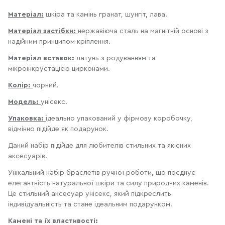
Матеріал:
шкіра та камінь гранат, шунгіт, лава.
Матеріал застібки:
нержавіюча сталь на магнітній основі з
надійним принципом кріплення.
Матеріал вставок:
латунь з родуванням та
мікроінкрустацією цирконами.
Колір:
чорний.
Модель:
унісекс.
Упаковка:
ідеально упакований у фірмову коробочку,
відмінно підійде як подарунок.
Даний набір підійде для любителів стильних та якісних
аксесуарів.
Унікальний набір браслетів ручної роботи, що поєднує
елегантність натуральної шкіри та силу природних каменів.
Це стильний аксесуар унісекс, який підкреслить
індивідуальність та стане ідеальним подарунком.
Камені та їх властивості: